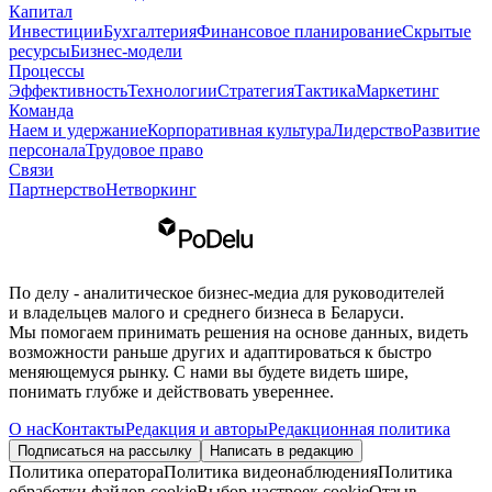
Капитал
Инвестиции
Бухгалтерия
Финансовое планирование
Скрытые
ресурсы
Бизнес-модели
Процессы
Эффективность
Технологии
Стратегия
Тактика
Маркетинг
Команда
Наем и удержание
Корпоративная культура
Лидерство
Развитие
персонала
Трудовое право
Связи
Партнерство
Нетворкинг
По делу - аналитическое бизнес-медиа для руководителей
и владельцев малого и среднего бизнеса в Беларуси.
Мы помогаем принимать решения на основе данных, видеть
возможности раньше других и адаптироваться к быстро
меняющемуся рынку. С нами вы будете видеть шире,
понимать глубже и действовать увереннее.
О нас
Контакты
Редакция и авторы
Редакционная политика
Подписаться на рассылку
Написать в редакцию
Политика оператора
Политика видеонаблюдения
Политика
обработки файлов cookie
Выбор настроек cookie
Отзыв