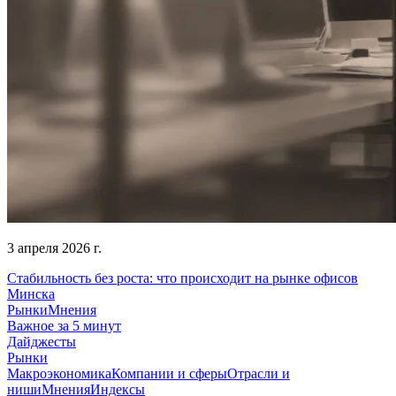
3 апреля 2026 г.
Стабильность без роста: что происходит на рынке офисов
Минска
Рынки
Мнения
Важное за 5 минут
Дайджесты
Рынки
Макроэкономика
Компании и сферы
Отрасли и
ниши
Мнения
Индексы