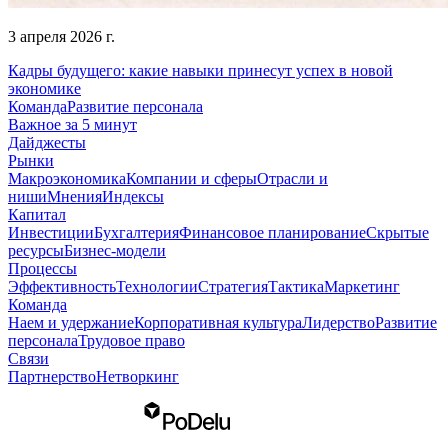
3 апреля 2026 г.
Кадры будущего: какие навыки принесут успех в новой
экономике
Команда
Развитие персонала
Важное за 5 минут
Дайджесты
Рынки
Макроэкономика
Компании и сферы
Отрасли и
ниши
Мнения
Индексы
Капитал
Инвестиции
Бухгалтерия
Финансовое планирование
Скрытые
ресурсы
Бизнес-модели
Процессы
Эффективность
Технологии
Стратегия
Тактика
Маркетинг
Команда
Наем и удержание
Корпоративная культура
Лидерство
Развитие
персонала
Трудовое право
Связи
Партнерство
Нетворкинг