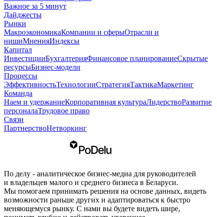
Важное за 5 минут
Дайджесты
Рынки
Макроэкономика
Компании и сферы
Отрасли и
ниши
Мнения
Индексы
Капитал
Инвестиции
Бухгалтерия
Финансовое планирование
Скрытые
ресурсы
Бизнес-модели
Процессы
Эффективность
Технологии
Стратегия
Тактика
Маркетинг
Команда
Наем и удержание
Корпоративная культура
Лидерство
Развитие
персонала
Трудовое право
Связи
Партнерство
Нетворкинг
По делу - аналитическое бизнес-медиа для руководителей
и владельцев малого и среднего бизнеса в Беларуси.
Мы помогаем принимать решения на основе данных, видеть
возможности раньше других и адаптироваться к быстро
меняющемуся рынку. С нами вы будете видеть шире,