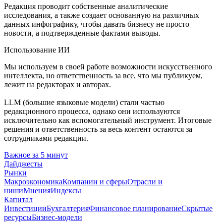
Редакция проводит собственные аналитические
исследования, а также создает основанную на различных
данных инфографику, чтобы давать бизнесу не просто
новости, а подтвержденные фактами выводы.
Использование ИИ
Мы используем в своей работе возможности искусственного
интеллекта, но ответственность за все, что мы публикуем,
лежит на редакторах и авторах.
LLM (большие языковые модели) стали частью
редакционного процесса, однако они используются
исключительно как вспомогательный инструмент. Итоговые
решения и ответственность за весь контент остаются за
сотрудниками редакции.
Важное за 5 минут
Дайджесты
Рынки
Макроэкономика
Компании и сферы
Отрасли и
ниши
Мнения
Индексы
Капитал
Инвестиции
Бухгалтерия
Финансовое планирование
Скрытые
ресурсы
Бизнес-модели