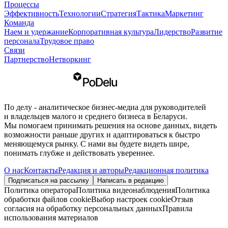
Процессы
Эффективность
Технологии
Стратегия
Тактика
Маркетинг
Команда
Наем и удержание
Корпоративная культура
Лидерство
Развитие
персонала
Трудовое право
Связи
Партнерство
Нетворкинг
По делу - аналитическое бизнес-медиа для руководителей
и владельцев малого и среднего бизнеса в Беларуси.
Мы помогаем принимать решения на основе данных, видеть
возможности раньше других и адаптироваться к быстро
меняющемуся рынку. С нами вы будете видеть шире,
понимать глубже и действовать увереннее.
О нас
Контакты
Редакция и авторы
Редакционная политика
Подписаться на рассылку
Написать в редакцию
Политика оператора
Политика видеонаблюдения
Политика
обработки файлов cookie
Выбор настроек cookie
Отзыв
согласия на обработку персональных данных
Правила
использования материалов