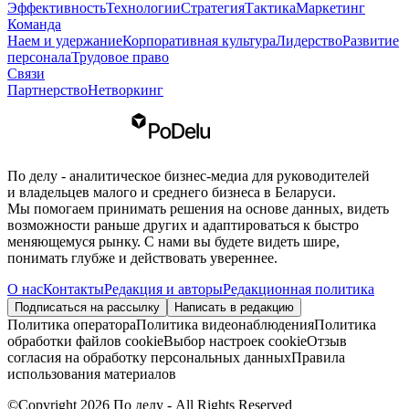
Эффективность
Технологии
Стратегия
Тактика
Маркетинг
Команда
Наем и удержание
Корпоративная культура
Лидерство
Развитие
персонала
Трудовое право
Связи
Партнерство
Нетворкинг
По делу - аналитическое бизнес-медиа для руководителей
и владельцев малого и среднего бизнеса в Беларуси.
Мы помогаем принимать решения на основе данных, видеть
возможности раньше других и адаптироваться к быстро
меняющемуся рынку. С нами вы будете видеть шире,
понимать глубже и действовать увереннее.
О нас
Контакты
Редакция и авторы
Редакционная политика
Подписаться на рассылку
Написать в редакцию
Политика оператора
Политика видеонаблюдения
Политика
обработки файлов cookie
Выбор настроек cookie
Отзыв
согласия на обработку персональных данных
Правила
использования материалов
©Copyright 2026 По делу - All Rights Reserved