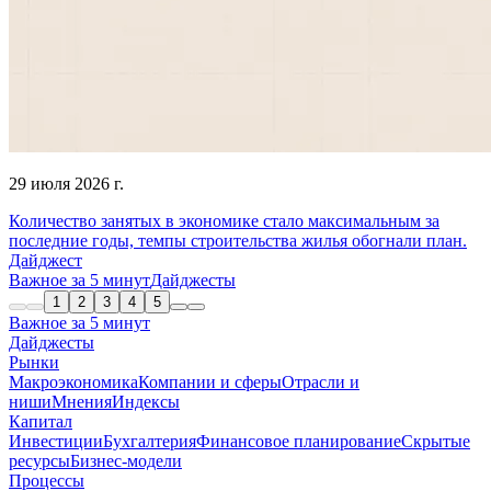
29 июля 2026 г.
Количество занятых в экономике стало максимальным за
последние годы, темпы строительства жилья обогнали план.
Дайджест
Важное за 5 минут
Дайджесты
1
2
3
4
5
Важное за 5 минут
Дайджесты
Рынки
Макроэкономика
Компании и сферы
Отрасли и
ниши
Мнения
Индексы
Капитал
Инвестиции
Бухгалтерия
Финансовое планирование
Скрытые
ресурсы
Бизнес-модели
Процессы