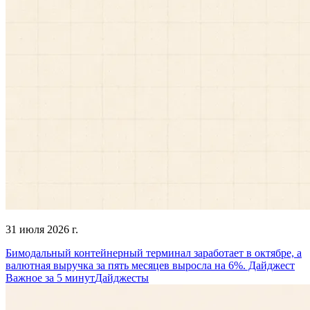
31 июля 2026 г.
Бимодальный контейнерный терминал заработает в октябре, а
валютная выручка за пять месяцев выросла на 6%. Дайджест
Важное за 5 минут
Дайджесты