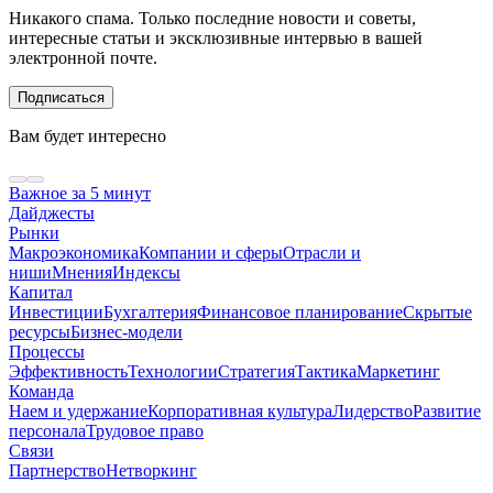
Никакого спама. Только последние новости и советы,
интересные статьи и эксклюзивные интервью в вашей
электронной почте.
Подписаться
Вам будет интересно
Важное за 5 минут
Дайджесты
Рынки
Макроэкономика
Компании и сферы
Отрасли и
ниши
Мнения
Индексы
Капитал
Инвестиции
Бухгалтерия
Финансовое планирование
Скрытые
ресурсы
Бизнес-модели
Процессы
Эффективность
Технологии
Стратегия
Тактика
Маркетинг
Команда
Наем и удержание
Корпоративная культура
Лидерство
Развитие
персонала
Трудовое право
Связи
Партнерство
Нетворкинг