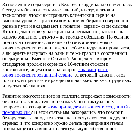
За последние годы сервис в Беларуси кардинально изменился.
Сегодня у бизнеса есть масса знаний, инструментов и
технологий, чтобы выстраивать клиентский сервис на
высоком уровне. При этом компании выбирают совершенно
разные пути и вкладывают в понятие «сервис» свои смыслы.
Кто-то делает ставку на скрипты и регламенты, кто-то – на
живую эмпатию, а кто-то – на громкие обещания. Но если не
понять, что именно для вашего бизнеса значит «быть
клиентоориентированным», то любые внедрения провалятся,
а вы будете наступать на одни и те же грабли в собственной
операционке. Вместе с Оксаной Рапацевич, автором
стандартов продаж и сервиса с 16-летним стажем в
консалтинге, ищем ответ на вопрос:
как выстроить
клиентоориентированный сервис
, за который клиент готов
платить, и при этом не разориться на «звездных» сотрудниках
и пустых обещаниях.
Развитие искусственного интеллекта опережает возможности
бизнеса и законодательной базы. Один из актуальных
вопросов на сегодня:
кому принадлежит контент, созданный с
помощью ИИ
? В этой статье мы разобрались, что говорит
белорусское законодательство, как поступают суды в других
странах и что конкретно нужно делать предпринимателям,
чтобы защитить свою интеллектуальную собственность.