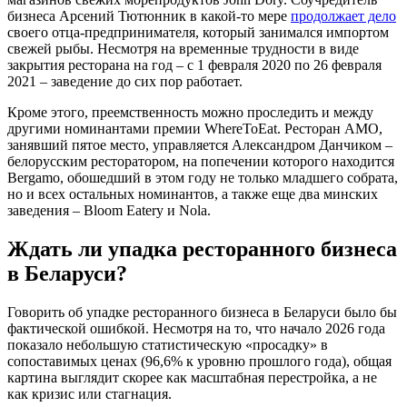
бизнеса Арсений Тютюнник в какой-то мере
продолжает дело
своего отца-предпринимателя, который занимался импортом
свежей рыбы. Несмотря на временные трудности в виде
закрытия ресторана на год – с 1 февраля 2020 по 26 февраля
2021 – заведение до сих пор работает.
Кроме этого, преемственность можно проследить и между
другими номинантами премии WhereToEat. Ресторан AMO,
занявший пятое место, управляется Александром Данчиком –
белорусским ресторатором, на попечении которого находится
Bergamo, обошедший в этом году не только младшего собрата,
но и всех остальных номинантов, а также еще два минских
заведения – Bloom Eatery и Nola.
Ждать ли упадка ресторанного бизнеса
в Беларуси?
Говорить об упадке ресторанного бизнеса в Беларуси было бы
фактической ошибкой. Несмотря на то, что начало 2026 года
показало небольшую статистическую «просадку» в
сопоставимых ценах (96,6% к уровню прошлого года), общая
картина выглядит скорее как масштабная перестройка, а не
как кризис или стагнация.