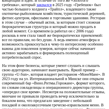
концепций и идей. В отличие от того же «Золотого
гребешка», который
закрылся
в 2025 году. «Гребешок» был
частью большого холдинга «Трайпл», владевшего также
охотничье‑рыболовным хозяйством, туристической деревней,
фитнес‑центром, офисными и торговыми зданиями. Ресторан
в этом случае – обычный актив, за которым стоит сложная
бюрократическая структура и который можно продать в
любой момент. Со временем (а работал он с 2006 года)
роскошь в нем стала такой же бюрократически приемлемой:
все по правилам, но без души. А ведь именно атмосфера и
возможность прикоснуться к чему-то интересному особенно
важны для поколения зумеров, которое сейчас начинает
активно зарабатывать и формировать полноценный
потребительский спрос.
На этом фоне бизнесы, которые умеют слушать и слышать
свою аудиторию, начинают выигрывать. Яркий пример –
группа «U-Sun», которая владеет рестораном «МонеМане». В
2023 году на ул. Интернациональной в Минске они открыли
современный бар «Вино.Ритмы.Горожане», формат которого,
по словам совладелицы и операционного директора группы,
«опередил свое время». Несмотря на положительные отзывы,
минчане не привыкли проводить вечер исключительно за
бокалом вина, что предлагало заведение с небольшой
посадкой и околозакусочным греческо-израильским меню. В