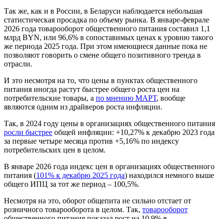
Так же, как и в России, в Беларуси наблюдается небольшая
статистическая просадка по объему рынка. В январе-феврале
2026 года товарооборот общественного питания составил 1,1
млрд BYN, или 96,6% в сопоставимых ценах к уровню такого
же периода 2025 года. При этом имеющиеся данные пока не
позволяют говорить о смене общего позитивного тренда в
отрасли.
И это несмотря на то, что цены в пунктах общественного
питания иногда растут быстрее общего роста цен на
потребительские товары, а
по мнению МАРТ
, вообще
являются одним из драйверов роста инфляции.
Так, в 2024 году цены в организациях общественного питания
росли быстрее
общей инфляции: +10,27% к декабрю 2023 года
за первые четыре месяца против +5,16% по индексу
потребительских цен в целом.
В январе 2026 года индекс цен в организациях общественного
питания (
101% к декабрю 2025 года
) находился немного выше
общего ИПЦ за тот же период – 100,5%.
Несмотря на это, оборот общепита не сильно отстает от
розничного товарооборота в целом. Так,
товарооборот
общественного питания показал рост на 10,9% в