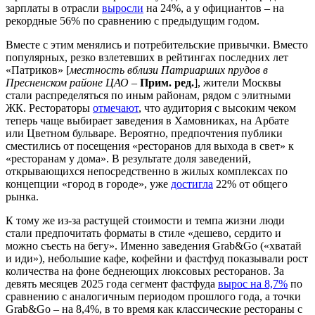
зарплаты в отрасли
выросли
на 24%, а у официантов – на
рекордные 56% по сравнению с предыдущим годом.
Вместе с этим менялись и потребительские привычки. Вместо
популярных, резко взлетевших в рейтингах последних лет
«Патриков» [
местность вблизи
Патриарших прудов в
Пресненском районе ЦАО
–
Прим. ред.
], жители Москвы
стали распределяться по иным районам, рядом с элитными
ЖК. Рестораторы
отмечают
, что аудитория с высоким чеком
теперь чаще выбирает заведения в Хамовниках, на Арбате
или Цветном бульваре. Вероятно, предпочтения публики
сместились от посещения «ресторанов для выхода в свет» к
«ресторанам у дома». В результате доля заведений,
открывающихся непосредственно в жилых комплексах по
концепции «город в городе», уже
достигла
22% от общего
рынка.
К тому же из-за растущей стоимости и темпа жизни люди
стали предпочитать форматы в стиле «дешево, сердито и
можно съесть на бегу». Именно заведения Grab&Go («хватай
и иди»), небольшие кафе, кофейни и фастфуд показывали рост
количества на фоне беднеющих люксовых ресторанов. За
девять месяцев 2025 года сегмент фастфуда
вырос на 8,7%
по
сравнению с аналогичным периодом прошлого года, а точки
Grab&Go – на 8,4%, в то время как классические рестораны с