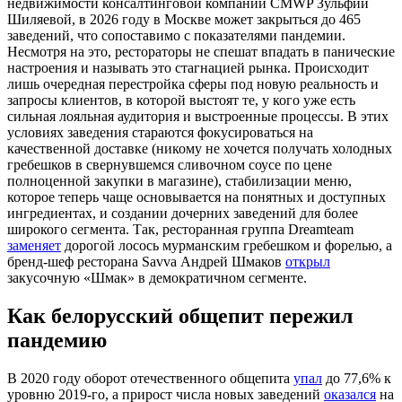
недвижимости консалтинговой компании CMWP Зульфии
Шиляевой, в 2026 году в Москве может закрыться до 465
заведений, что сопоставимо с показателями пандемии.
Несмотря на это, рестораторы не спешат впадать в панические
настроения и называть это стагнацией рынка. Происходит
лишь очередная перестройка сферы под новую реальность и
запросы клиентов, в которой выстоят те, у кого уже есть
сильная лояльная аудитория и выстроенные процессы. В этих
условиях заведения стараются фокусироваться на
качественной доставке (никому не хочется получать холодных
гребешков в свернувшемся сливочном соусе по цене
полноценной закупки в магазине), стабилизации меню,
которое теперь чаще основывается на понятных и доступных
ингредиентах, и создании дочерних заведений для более
широкого сегмента. Так, ресторанная группа Dreamteam
заменяет
дорогой лосось мурманским гребешком и форелью, а
бренд-шеф ресторана Savva Андрей Шмаков
открыл
закусочную «Шмак» в демократичном сегменте.
Как белорусский общепит пережил
пандемию
В 2020 году оборот отечественного общепита
упал
до 77,6% к
уровню 2019-го, а прирост числа новых заведений
оказался
на