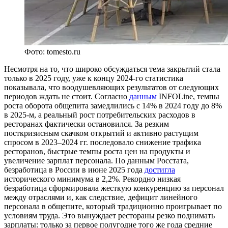
Фото: tomesto.ru
Несмотря на то, что широко обсуждаться тема закрытий стала
только в 2025 году, уже к концу 2024-го статистика
показывала, что воодушевляющих результатов от следующих
периодов ждать не стоит. Согласно
данным
INFOLine, темпы
роста оборота общепита замедлились с 14% в 2024 году до 8%
в 2025-м, а реальный рост потребительских расходов в
ресторанах фактически остановился. За резким
посткризисным скачком открытий и активно растущим
спросом в 2023–2024 гг. последовало снижение трафика
ресторанов, быстрые темпы роста цен на продукты и
увеличение зарплат персонала. По данным Росстата,
безработица в России в июне 2025 года
достигла
исторического минимума в 2,2%. Рекордно низкая
безработица сформировала жесткую конкуренцию за персонал
между отраслями и, как следствие, дефицит линейного
персонала в общепите, который традиционно проигрывает по
условиям труда. Это вынуждает рестораны резко поднимать
зарплаты: только за первое полугодие того же года средние