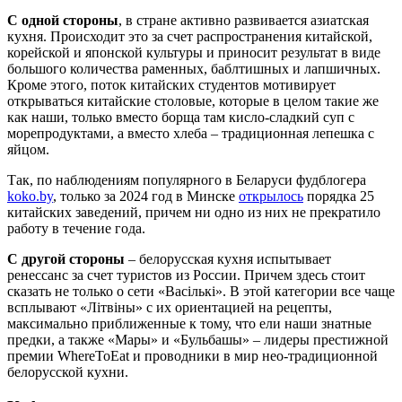
С одной стороны
, в стране активно развивается азиатская
кухня. Происходит это за счет распространения китайской,
корейской и японской культуры и приносит результат в виде
большого количества раменных, баблтишных и лапшичных.
Кроме этого, поток китайских студентов мотивирует
открываться китайские столовые, которые в целом такие же
как наши, только вместо борща там кисло-сладкий суп с
морепродуктами, а вместо хлеба – традиционная лепешка с
яйцом.
Так, по наблюдениям популярного в Беларуси фудблогера
koko.by
, только за 2024 год в Минске
открылось
порядка 25
китайских заведений, причем ни одно из них не прекратило
работу в течение года.
С другой стороны
– белорусская кухня испытывает
ренессанс за счет туристов из России. Причем здесь стоит
сказать не только о сети «Васiлькi». В этой категории все чаще
всплывают «Лiтвiны» с их ориентацией на рецепты,
максимально приближенные к тому, что ели наши знатные
предки, а также «Мары» и «Бульбашы» – лидеры престижной
премии WhereToEat и проводники в мир нео-традиционной
белорусской кухни.