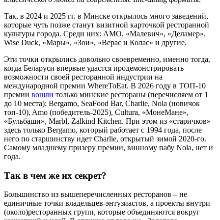
Так, в 2024 и 2025 гг. в Минске открылось много заведений,
которые чуть позже станут визитной карточкой ресторанной
культуры города. Среди них: AMO, «Малевич», «Деламер»,
Wise Duck, «Мары», «Зои», «Верас и Колас» и другие.
Эти точки открылись довольно своевременно, именно тогда,
когда Беларуси впервые удастся продемонстрировать
возможности своей ресторанной индустрии на
международной премии WhereToEat. В 2026 году в ТОП-10
премии
вошли
только минские рестораны (перечисляем от 1
до 10 места): Bergamo, SeaFood Bar, Charlie, Nola (новичок
топ-10), Amo (победитель-2025), Cultura, «МонеМане»,
«Бульбаши», Marbl, Zalkind Kitchen. При этом из «старичков»
здесь только Bergamo, который работает с 1994 года, после
него по старшинству идет Charlie, открытый зимой 2020-го.
Самому младшему призеру премии, винному пабу Nola, нет и
года.
Так в чем же их секрет?
Большинство из вышеперечисленных ресторанов – не
единичные точки владельцев-энтузиастов, а проекты внутри
(около)ресторанных групп, которые объединяются вокруг