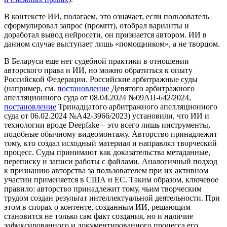
В контексте ИИ, полагаем, это означает, если пользователь
сформулировал запрос (промпт), отобрал варианты и
доработал вывод нейросети, он признается автором. ИИ в
данном случае выступает лишь «помощником», а не творцом.
В Беларуси еще нет судебной практики в отношении
авторского права и ИИ, но можно обратиться к опыту
Российской Федерации. Российские арбитражные суды
(например, см.
постановление
Девятого арбитражного
апелляционного суда от 08.04.2024 №09АП-642/2024,
постановление
Тринадцатого арбитражного апелляционного
суда от 06.02.2024 №А42-3966/2023) установили, что ИИ и
технологии вроде Deepfake – это всего лишь инструменты,
подобные обычному видеомонтажу. Авторство принадлежит
тому, кто создал исходный материал и направлял творческий
процесс. Суды принимают как доказательства метаданные,
переписку и записи работы с файлами. Аналогичный подход
к признанию авторства за пользователем при их активном
участии применяется в США и ЕС. Таким образом, ключевое
правило: авторство принадлежит тому, чьим творческим
трудом создан результат интеллектуальной деятельности. При
этом в спорах о контенте, созданным ИИ, решающим
становится не только сам факт создания, но и наличие
зафиксированного и документированного процесса его