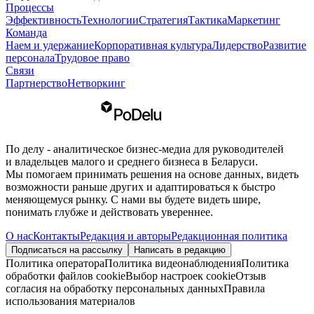
Процессы
Эффективность
Технологии
Стратегия
Тактика
Маркетинг
Команда
Наем и удержание
Корпоративная культура
Лидерство
Развитие
персонала
Трудовое право
Связи
Партнерство
Нетворкинг
По делу - аналитическое бизнес-медиа для руководителей
и владельцев малого и среднего бизнеса в Беларуси.
Мы помогаем принимать решения на основе данных, видеть
возможности раньше других и адаптироваться к быстро
меняющемуся рынку. С нами вы будете видеть шире,
понимать глубже и действовать увереннее.
О нас
Контакты
Редакция и авторы
Редакционная политика
Подписаться на рассылку
Написать в редакцию
Политика оператора
Политика видеонаблюдения
Политика
обработки файлов cookie
Выбор настроек cookie
Отзыв
согласия на обработку персональных данных
Правила
использования материалов