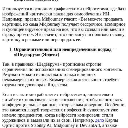
Используется в основном графическими нейросетями, где база
изображений критически важна для самообучения ИИ.
Например, правила Midjourney гласят: «Вы можете продавать
картинки, но сама Midjourney получает бессрочное, всемирное
и сублицензируемое право на все, что вы создали или ввели в
строку промта». Это значит, что они могут использовать вашу
картинку в рекламе или перепродать ее.
Ограничительный или неопределенный подход –
«Шедеврум» (Яндекс)
Так, в правилах «Шедеврума» прописаны строгие
ограничения по использованию сгенерированного контента.
Результат можно использовать только в личных
некоммерческих целях. Коммерческая деятельность требует
отдельного договора с Яндексом.
Если вы активно работаете с нейросетями, внимательно
читайте их пользовательские соглашения, чтобы не потерять
конфиденциальные данные, которые вам доверили. Особенно
это касается людей творческих профессий: существует уже
немало прецедентов, когда нейросети копировали стили
художников и выдавали их за свои. Например,
дело
Карлы
Ортис против Stability AI, Midjourney и DeviantArt, а также