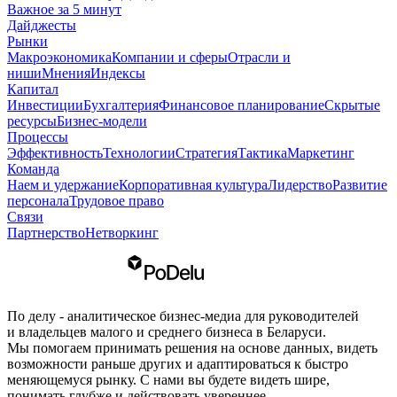
Важное за 5 минут
Дайджесты
Рынки
Макроэкономика
Компании и сферы
Отрасли и
ниши
Мнения
Индексы
Капитал
Инвестиции
Бухгалтерия
Финансовое планирование
Скрытые
ресурсы
Бизнес-модели
Процессы
Эффективность
Технологии
Стратегия
Тактика
Маркетинг
Команда
Наем и удержание
Корпоративная культура
Лидерство
Развитие
персонала
Трудовое право
Связи
Партнерство
Нетворкинг
По делу - аналитическое бизнес-медиа для руководителей
и владельцев малого и среднего бизнеса в Беларуси.
Мы помогаем принимать решения на основе данных, видеть
возможности раньше других и адаптироваться к быстро
меняющемуся рынку. С нами вы будете видеть шире,
понимать глубже и действовать увереннее.