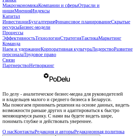
Макроэкономика
Компании и сферы
Отрасли и
ниши
Мнения
Индексы
Капитал
Инвестиции
Бухгалтерия
Финансовое планирование
Скрытые
ресурсы
Бизнес-модели
Процессы
Эффективность
Технологии
Стратегия
Тактика
Маркетинг
Команда
Наем и удержание
Корпоративная культура
Лидерство
Развитие
персонала
Трудовое право
Связи
Партнерство
Нетворкинг
По делу - аналитическое бизнес-медиа для руководителей
и владельцев малого и среднего бизнеса в Беларуси.
Мы помогаем принимать решения на основе данных, видеть
возможности раньше других и адаптироваться к быстро
меняющемуся рынку. С нами вы будете видеть шире,
понимать глубже и действовать увереннее.
О нас
Контакты
Редакция и авторы
Редакционная политика