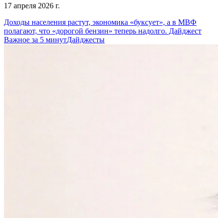
17 апреля 2026 г.
Доходы населения растут, экономика «буксует», а в МВФ
полагают, что «дорогой бензин» теперь надолго. Дайджест
Важное за 5 минут
Дайджесты