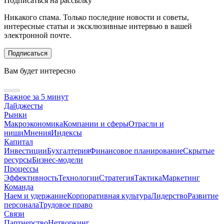
Подписаться на рассылку
Никакого спама. Только последние новости и советы,
интересные статьи и эксклюзивные интервью в вашей
электронной почте.
Подписаться
Вам будет интересно
Важное за 5 минут
Дайджесты
Рынки
Макроэкономика
Компании и сферы
Отрасли и
ниши
Мнения
Индексы
Капитал
Инвестиции
Бухгалтерия
Финансовое планирование
Скрытые
ресурсы
Бизнес-модели
Процессы
Эффективность
Технологии
Стратегия
Тактика
Маркетинг
Команда
Наем и удержание
Корпоративная культура
Лидерство
Развитие
персонала
Трудовое право
Связи
Партнерство
Нетворкинг