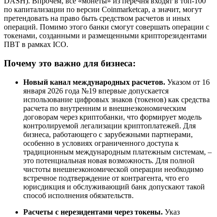
DASH). Впрочем, все «монеты» из перечня входят в топ-100
по капитализации по версии Coinmarketcap, а значит, могут
претендовать на право быть средством расчетов и иных
операций. Помимо этого банки смогут совершать операции с
токенами, созданными и размещенными крипторезидентами
ПВТ в рамках ICO.
Почему это важно для бизнеса:
Новый канал международных расчетов.
Указом от 16
января 2026 года №19 впервые допускается
использование цифровых знаков (токенов) как средства
расчета по внутренним и внешнеэкономическим
договорам через криптобанки, что формирует модель
контролируемой легализации криптоплатежей. Для
бизнеса, работающего с зарубежными партнерами,
особенно в условиях ограниченного доступа к
традиционным международным платежным системам, –
это потенциальная новая возможность. Для полной
чистоты внешнеэкономической операции необходимо
встречное подтверждение от контрагента, что его
юрисдикция и обслуживающий банк допускают такой
способ исполнения обязательств.
Расчеты с нерезидентами через токены.
Указ