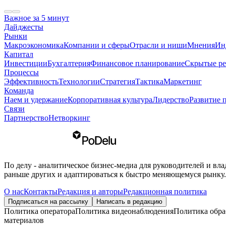
Важное за 5 минут
Дайджесты
Рынки
Макроэкономика
Компании и сферы
Отрасли и ниши
Мнения
Ин
Капитал
Инвестиции
Бухгалтерия
Финансовое планирование
Скрытые ре
Процессы
Эффективность
Технологии
Стратегия
Тактика
Маркетинг
Команда
Наем и удержание
Корпоративная культура
Лидерство
Развитие 
Связи
Партнерство
Нетворкинг
По делу - аналитическое бизнес-медиа для руководителей и вл
раньше других и адаптироваться к быстро меняющемуся рынку. 
О нас
Контакты
Редакция и авторы
Редакционная политика
Подписаться на рассылку
Написать в редакцию
Политика оператора
Политика видеонаблюдения
Политика обра
материалов