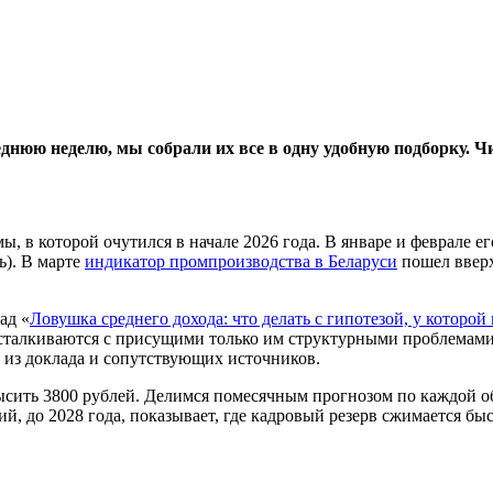
днюю неделю, мы собрали их все в одну удобную подборку. Чи
, в которой очутился в начале 2026 года. В январе и феврале е
ь). В марте
индикатор промпроизводства в Беларуси
пошел вверх
ад «
Ловушка среднего дохода: что делать с гипотезой, у котор
 сталкиваются с присущими только им структурными проблемами,
 из доклада и сопутствующих источников.
сить 3800 рублей. Делимся помесячным прогнозом по каждой обл
й, до 2028 года, показывает, где кадровый резерв сжимается быс