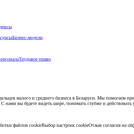
дексы
сурсы
Бизнес-модели
персонала
Трудовое право
адельцев малого и среднего бизнеса в Беларуси. Мы помогаем п
С нами вы будете видеть шире, понимать глубже и действовать 
ботки файлов cookie
Выбор настроек cookie
Отзыв согласия на о