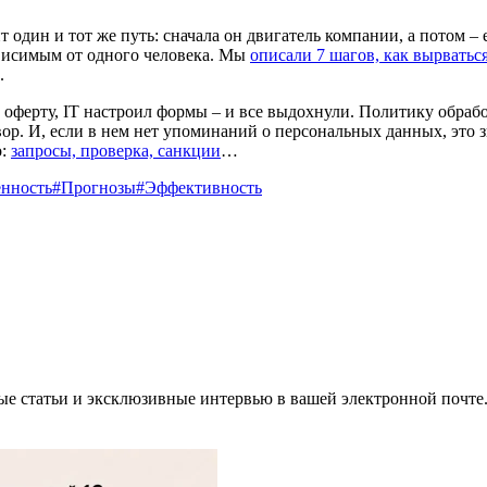
 один и тот же путь: сначала он двигатель компании, а потом –
зависимым от одного человека. Мы
описали 7 шагов, как вырватьс
.
 оферту, IT настроил формы – и все выдохнули. Политику обраб
ор. И, если в нем нет упоминаний о персональных данных, это з
о:
запросы, проверка, санкции
…
нность
#Прогнозы
#Эффективность
ные статьи и эксклюзивные интервью в вашей электронной почте