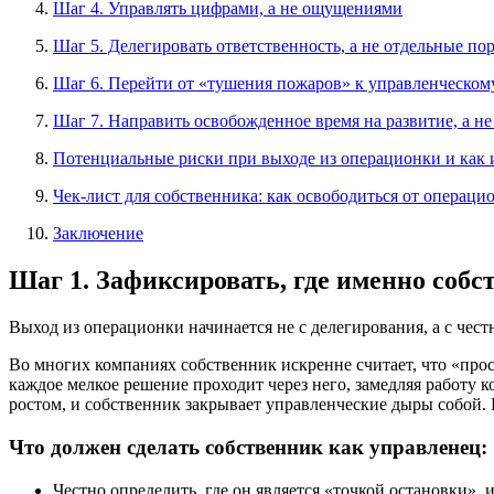
Шаг 4. Управлять цифрами, а не ощущениями
Шаг 5. Делегировать ответственность, а не отдельные по
Шаг 6. Перейти от «тушения пожаров» к управленческом
Шаг 7. Направить освобожденное время на развитие, а не
Потенциальные риски при выходе из операционки и как 
Чек-лист для собственника: как освободиться от операци
Заключение
Шаг 1. Зафиксировать, где именно собс
Выход из операционки начинается не с делегирования, а с чес
Во многих компаниях собственник искренне считает, что «прос
каждое мелкое решение проходит через него, замедляя работу к
ростом, и собственник закрывает управленческие дыры собой. 
Что должен сделать собственник как управленец:
Честно определить, где он является «точкой остановки»,