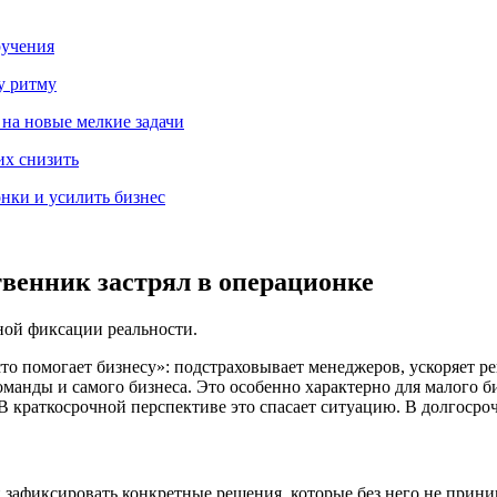
ручения
у ритму
 на новые мелкие задачи
их снизить
онки и усилить бизнес
твенник застрял в операционке
тной фиксации реальности.
то помогает бизнесу»: подстраховывает менеджеров, ускоряет р
оманды и самого бизнеса. Это особенно характерно для малого б
В краткосрочной перспективе это спасает ситуацию. В долгосроч
 и зафиксировать конкретные решения, которые без него не прин