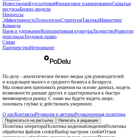
Инвестиции
Бухгалтерия
Финансовое планирование
Скрытые
ресурсы
Бизнес-модели
Процессы
Эффективность
Технологии
Стратегия
Тактика
Маркетинг
Команда
Наем и удержание
Корпоративная культура
Лидерство
Развитие
персонала
Трудовое право
Связи
Партнерство
Нетворкинг
По делу - аналитическое бизнес-медиа для руководителей
и владельцев малого и среднего бизнеса в Беларуси.
Мы помогаем принимать решения на основе данных, видеть
возможности раньше других и адаптироваться к быстро
меняющемуся рынку. С нами вы будете видеть шире,
понимать глубже и действовать увереннее.
О нас
Контакты
Редакция и авторы
Редакционная политика
Подписаться на рассылку
Написать в редакцию
Политика оператора
Политика видеонаблюдения
Политика
обработки файлов cookie
Выбор настроек cookie
Отзыв