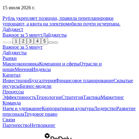
15 июля 2026 г.
Рубль укрепляет позиции, правила перепланировки
упрощают, а квота на электромобили почти исчерпана.
Дайджест
Важное за 5 минут
Дайджесты
1
2
3
4
5
Важное за 5 минут
Дайджесты
Рынки
Макроэкономика
Компании и сферы
Отрасли и
ниши
Мнения
Индексы
Капитал
Инвестиции
Бухгалтерия
Финансовое планирование
Скрытые
ресурсы
Бизнес-модели
Процессы
Эффективность
Технологии
Стратегия
Тактика
Маркетинг
Команда
Наем и удержание
Корпоративная культура
Лидерство
Развитие
персонала
Трудовое право
Связи
Партнерство
Нетворкинг