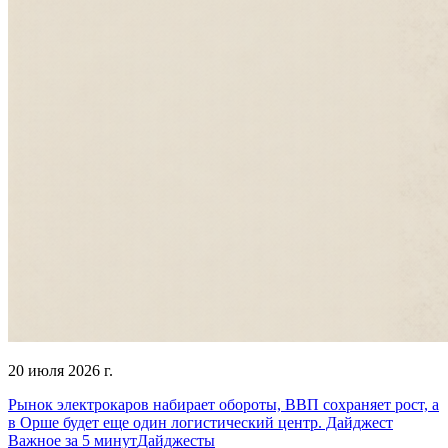
20 июля 2026 г.
Рынок электрокаров набирает обороты, ВВП сохраняет рост, а
в Орше будет еще один логистический центр. Дайджест
Важное за 5 минут
Дайджесты