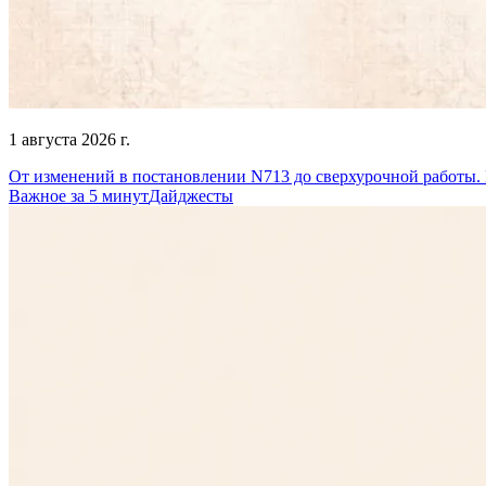
1 августа 2026 г.
От изменений в постановлении N713 до сверхурочной работы. 
Важное за 5 минут
Дайджесты