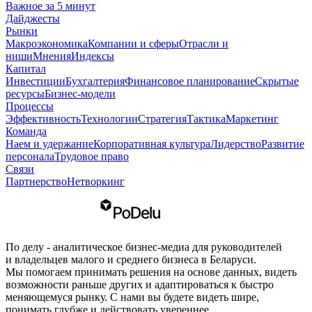
Важное за 5 минут
Дайджесты
Рынки
Макроэкономика
Компании и сферы
Отрасли и
ниши
Мнения
Индексы
Капитал
Инвестиции
Бухгалтерия
Финансовое планирование
Скрытые
ресурсы
Бизнес-модели
Процессы
Эффективность
Технологии
Стратегия
Тактика
Маркетинг
Команда
Наем и удержание
Корпоративная культура
Лидерство
Развитие
персонала
Трудовое право
Связи
Партнерство
Нетворкинг
По делу - аналитическое бизнес-медиа для руководителей
и владельцев малого и среднего бизнеса в Беларуси.
Мы помогаем принимать решения на основе данных, видеть
возможности раньше других и адаптироваться к быстро
меняющемуся рынку. С нами вы будете видеть шире,
понимать глубже и действовать увереннее.