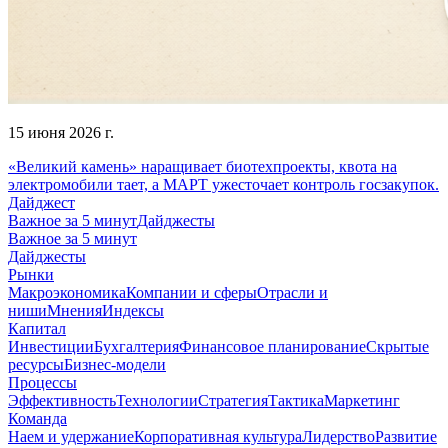
15 июня 2026 г.
«Великий камень» наращивает биотехпроекты, квота на
электромобили тает, а МАРТ ужесточает контроль госзакупок.
Дайджест
Важное за 5 минут
Дайджесты
Важное за 5 минут
Дайджесты
Рынки
Макроэкономика
Компании и сферы
Отрасли и
ниши
Мнения
Индексы
Капитал
Инвестиции
Бухгалтерия
Финансовое планирование
Скрытые
ресурсы
Бизнес-модели
Процессы
Эффективность
Технологии
Стратегия
Тактика
Маркетинг
Команда
Наем и удержание
Корпоративная культура
Лидерство
Развитие