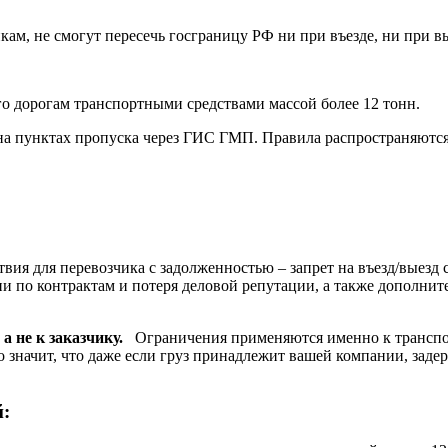
м, не смогут пересечь госграницу РФ ни при въезде, ни при в
го дорогам транспортными средствами массой более 12 тонн.
на пунктах пропуска через ГИС ГМП. Правила распространяются
ия для перевозчика с задолженностью – запрет на въезд/выезд 
и по контрактам и потеря деловой репутации, а также дополнит
 а не к заказчику.
Ограничения применяются именно к транспор
то значит, что даже если груз принадлежит вашей компании, заде
й: