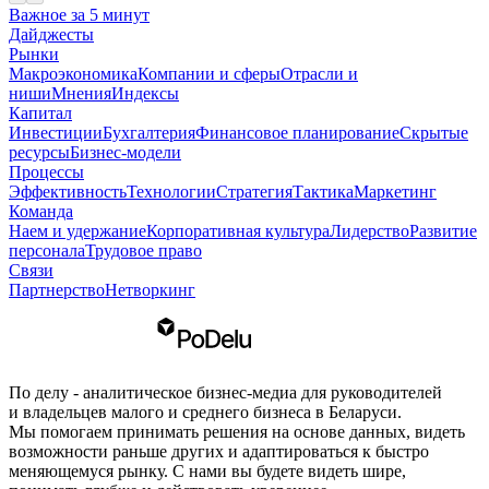
Важное за 5 минут
Дайджесты
Рынки
Макроэкономика
Компании и сферы
Отрасли и
ниши
Мнения
Индексы
Капитал
Инвестиции
Бухгалтерия
Финансовое планирование
Скрытые
ресурсы
Бизнес-модели
Процессы
Эффективность
Технологии
Стратегия
Тактика
Маркетинг
Команда
Наем и удержание
Корпоративная культура
Лидерство
Развитие
персонала
Трудовое право
Связи
Партнерство
Нетворкинг
По делу - аналитическое бизнес-медиа для руководителей
и владельцев малого и среднего бизнеса в Беларуси.
Мы помогаем принимать решения на основе данных, видеть
возможности раньше других и адаптироваться к быстро
меняющемуся рынку. С нами вы будете видеть шире,