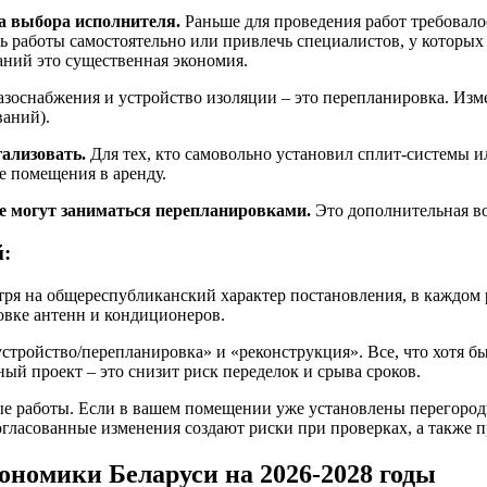
да выбора исполнителя.
Раньше для проведения работ требовалос
работы самостоятельно или привлечь специалистов, у которых с
аний это существенная экономия.
азоснабжения и устройство изоляции – это перепланировка. Изм
ваний).
ализовать.
Для тех, кто самовольно установил сплит-системы 
е помещения в аренду.
е могут заниматься перепланировками.
Это дополнительная во
й:
ря на общереспубликанский характер постановления, в каждом р
овке антенн и кондиционеров.
устройство/перепланировка» и «реконструкция». Все, что хотя 
ный проект – это снизит риск переделок и срыва сроков.
нные работы. Если в вашем помещении уже установлены перегоро
гласованные изменения создают риски при проверках, а также 
ономики Беларуси на 2026-2028 годы