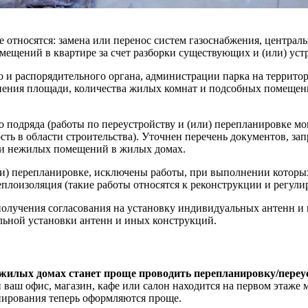
 относятся: замена или перенос систем газоснабжения, центральн
ещений в квартире за счет разборки существующих и (или) устр
 и распорядительного органа, администрации парка на территор
менения площади, количества жилых комнат и подсобных помещен
 подряда (работы по переустройству и (или) перепланировке мо
ость в области строительства). Уточнен перечень документов, 
 и нежилых помещений в жилых домах.
(или) перепланировке, исключены работы, при выполнении котор
еплоизоляция (такие работы относятся к реконструкции и регули
лучения согласования на установку индивидуальных антенн и 
ольной установки антенн и иных конструкций.
илых домах станет проще проводить перепланировку/переу
ваш офис, магазин, кафе или салон находится на первом этаже 
нирования теперь оформляются проще.