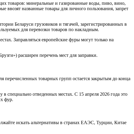
их товаров: минеральные и газированные воды, пиво, вино,
ые ввозят названные товары для личного пользования, запрет
итории Беларуси грузовиков и тягачей, зарегистрированных в
ользуемых для перевозки товаров по накладным.
естах. Заправляться европейские фуры могут только на
рузги») расширен перечень мест для заправки.
для перечисленных товарных групп остается закрытым до конца
 в специально отведенных местах. С 15 апреля 2026 года это
х фур.
олжайте искать альтернативы в странах ЕАЭС, Турции, Китае