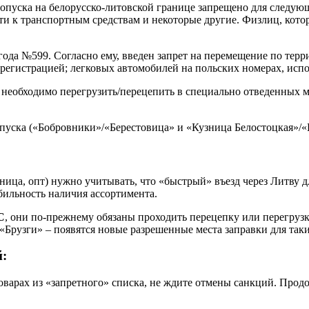
пуска на белорусско-литовской границе запрещено для следующ
ти к транспортным средствам и некоторые другие. Физлиц, котор
года №599. Согласно ему, введен запрет на перемещение по терр
 регистрацией; легковых автомобилей на польских номерах, исп
 необходимо перегрузить/перецепить в специально отведенных м
уска («Бобровники»/«Берестовица» и «Кузница Белостоцкая»/«Б
ница, опт) нужно учитывать, что «быстрый» въезд через Литву 
абильность наличия ассортимента.
С
, они по-прежнему обязаны проходить перецепку или перегрузку
«Брузги» – появятся новые разрешенные места заправки для таки
й:
оварах из «запретного» списка, не ждите отмены санкций. Прод