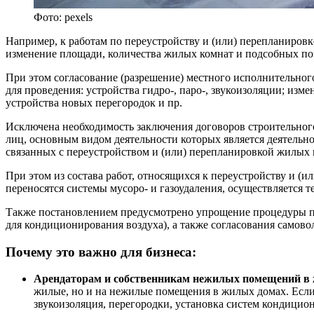
Фото: pexels
Например, к работам по переустройству и (или) перепланировке
изменение площади, количества жилых комнат и подсобных пом
При этом согласование (разрешение) местного исполнительного
для проведения: устройства гидро-, паро-, звукоизоляции; из
устройства новых перегородок и пр.
Исключена необходимость заключения договоров строительного
лиц, основным видом деятельности которых является деятельн
связанных с переустройством и (или) перепланировкой жилых
При этом из состава работ, относящихся к переустройству и 
переносятся системы мусоро- и газоудаления, осуществляется т
Также постановлением предусмотрено упрощение процедуры по
для кондиционирования воздуха), а также согласования самов
Почему это важно для бизнеса
:
Арендаторам и собственникам нежилых помещений в ж
жилые, но и на нежилые помещения в жилых домах. Если 
звукоизоляция, перегородки, установка систем кондицио