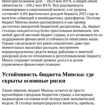
Мингорисполкомом долг – 182,9 млн BYN, а общий объем
обязательств – 430,2 млн BYN. Вся задолженность
номинирована в национальной валюте, а ее уровень
составляет 4,4% фактических доходов бюджета 2025 года за
вычетом субвенций и межбюджетных трансфертов. Поэтому
бюджет Минска можно рассматривать и как пример
достаточно аккуратной бюджетной дисциплины. Да, бюджет
столицы находится под более пристальным вниманием, чем
любой другой местный бюджет страны, и его возможности по
поддержанию финансовой устойчивости объективно выше.
Однако сам результат все равно показателен: даже при
значительных масштабах расходов, внутреннем
перераспределении средств между районами и заметной
донорской роли по отношению к республиканскому бюджету
Минск сохраняет низкий уровень долга и в целом
управляемую финансовую позицию.
Устойчивость бюджета Минска: где
скрыты основные риски
Таким образом, бюджет Минска остается не просто
крупнейшим городским бюджетом страны, а наглядным
индикатором состояния всей белорусской экономической
модели. В столице концентрируются занятость, прибыль,