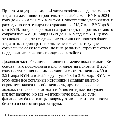
При этом внутри расходной части особенно выделяется рост
затрат на жилищное строительство: с 295,2 млн BYN в 2024
году до 475,8 млн BYN в 2025-м. Существенно увеличились и
расходы по статье «другие отрасли» – с 718,7 млн BYN до 811
млн BYN, тогда как расходы на транспорт, напротив, немного
сократились – с 1,05 млрд BYN до 1,02 млрд BYN. В целом
это показывает, что содержание столицы становится более
затратным: город тратит больше не только на текущие
социальные обязательства, но и на развитие, строительство и
поддержание сложного городского хозяйства.
Доходная часть бюджета выглядит не менее показательно. Ее
основа – это подоходный налог и налог на прибыль. В 2024
году поступления по ним составили соответственно 4,89 и
3,51 млрд BYN, а в 2025 году – уже 5,84 и 3,79 млрд BYN. На
этом фоне все остальные источники выглядят заметно
скромнее: налоги на собственность, другие налоговые
доходы, неналоговые доходы и безвозмездные поступления
играют важную, но все же вторичную роль. По сути,
финансовая база столицы напрямую зависит от активности
бизнеса и состояния рынка труда.