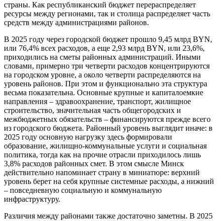
страны. Как республиканский бюджет перераспределяет
ресурсы между регионами, так и столица распределяет часть
средств между администрациями районов.
В 2025 году через городской бюджет прошло 9,45 млрд BYN,
или 76,4% всех расходов, а еще 2,93 млрд BYN, или 23,6%,
приходились на сметы районных администраций. Иными
словами, примерно три четверти расходов концентрируются
на городском уровне, а около четверти распределяются на
уровень районов. При этом и функционально эта структура
весьма показательна. Основные крупные и капиталоемкие
направления – здравоохранение, транспорт, жилищное
строительство, значительная часть общегородских и
межбюджетных обязательств – финансируются прежде всего
из городского бюджета. Районный уровень выглядит иначе: в
2025 году основную нагрузку здесь формировали
образование, жилищно-коммунальные услуги и социальная
политика, тогда как на прочие отрасли приходилось лишь
3,8% расходов районных смет. В этом смысле Минск
действительно напоминает страну в миниатюре: верхний
уровень берет на себя крупные системные расходы, а нижний
– повседневную социальную и коммунальную
инфраструктуру.
Различия между районами также достаточно заметны. В 2025