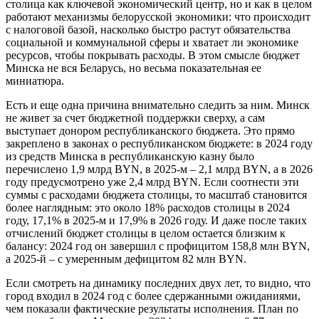
столица как ключевой экономический центр, но и как в целом
работают механизмы белорусской экономики: что происходит
с налоговой базой, насколько быстро растут обязательства
социальной и коммунальной сферы и хватает ли экономике
ресурсов, чтобы покрывать расходы. В этом смысле бюджет
Минска не вся Беларусь, но весьма показательная ее
миниатюра.
Есть и еще одна причина внимательно следить за ним. Минск
не живет за счет бюджетной поддержки сверху, а сам
выступает донором республиканского бюджета. Это прямо
закреплено в законах о республиканском бюджете: в 2024 году
из средств Минска в республиканскую казну было
перечислено 1,9 млрд BYN, в 2025-м – 2,1 млрд BYN, а в 2026
году предусмотрено уже 2,4 млрд BYN. Если соотнести эти
суммы с расходами бюджета столицы, то масштаб становится
более наглядным: это около 18% расходов столицы в 2024
году, 17,1% в 2025-м и 17,9% в 2026 году. И даже после таких
отчислений бюджет столицы в целом остается близким к
балансу: 2024 год он завершил с профицитом 158,8 млн BYN,
а 2025-й – с умеренным дефицитом 82 млн BYN.
Если смотреть на динамику последних двух лет, то видно, что
город входил в 2024 год с более сдержанными ожиданиями,
чем показали фактические результаты исполнения. План по