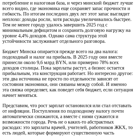
потребление и налоговая база, и через минский бюджет лучше
всего видно, где экономика еще сохраняет запас прочности и
гибкость. По итогам последних двух лет этот запас выглядит
неплохо: доходы росли, хотя расходы увеличивались быстрее.
Тем не менее городу удалось завершить 2025 год с
минимальным дефицитом и сохранить долговую нагрузку на
уровне 4,4% доходов. Однако сама структура этой
устойчивости заслуживает отдельного разговора.
Бюджет Минска опирается прежде всего на два налога:
подоходный и налог на прибыль. В 2025 году они вместе
принесли около 9,6 млрд BYN, или примерно 78% всех
доходов столицы. Пока зарплаты растут, а бизнес остается
прибыльным, эта конструкция работает. Но интересно другое:
эти два источника не просто по отдельности зависят от
состояния экономики, они связаны между собой. И именно
эта связка определяет, как поведет себя бюджет, если ситуация
начнет меняться.
Представим, что рост зарплат остановился или стал отставать
от инфляции. Поступления по подоходному налогу почти
автоматически снижаются, а вместе с ними сужаются и
возможности города. Речь не о каких-то абстрактных
расходах: это зарплаты врачей, учителей, работников ЖКХ, то
есть людей, которые формируют существенную часть