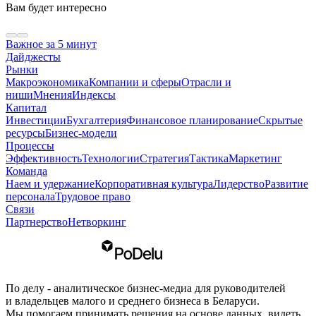
Вам будет интересно
Важное за 5 минут
Дайджесты
Рынки
Макроэкономика
Компании и сферы
Отрасли и
ниши
Мнения
Индексы
Капитал
Инвестиции
Бухгалтерия
Финансовое планирование
Скрытые
ресурсы
Бизнес-модели
Процессы
Эффективность
Технологии
Стратегия
Тактика
Маркетинг
Команда
Наем и удержание
Корпоративная культура
Лидерство
Развитие
персонала
Трудовое право
Связи
Партнерство
Нетворкинг
По делу - аналитическое бизнес-медиа для руководителей
и владельцев малого и среднего бизнеса в Беларуси.
Мы помогаем принимать решения на основе данных, видеть