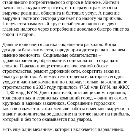
стабильного потребительского спроса в Минске. Жители
начинают аккуратнее тратить, и это сразу отражается на
выручке розницы, общепита и бытовых услуг. А падение
выручки частного сектора уже бьет по налогу на прибыль.
Получается замкнутый круг: ослабление одного из двух
главных налогов через потребление довольно быстро тянет за
собой и второй.
Дальше включается логика сокращения расходов. Когда
доходная база сжимается, городу приходится решать, на чем
именно экономить. Социальные обязательства –
здравоохранение, образование, соцвыплаты – сокращать
сложно. Гораздо проще отложить очередной объект
строительства, ремонт дорожной сети, сократить заказ на
благоустройство. А между тем это деньги, которые сегодня
уходят в частные компании по подряду: только на жилищное
строительство в 2025 году пришлось 475,8 млн BYN, на ЖКХ
– 1,80 млрд BYN. Для строителей, поставщиков материалов,
транспортных и сервисных компаний город – один из самых
крупных и важных заказчиков. Сокращение городских
заказов означает для них меньше работы и меньше выручки, а
значит, дополнительное давление на тот же налог на прибыль,
который и без того оказывается под ударом.
Есть еще один механизм, который включается параллельно.