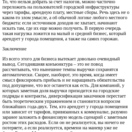
То, что нельзя добрать за счет налогов, можно частично
переложить на пользователей городской инфраструктуры
через тарифы, арендную плату, местные сборы. Речь здесь не о
каком-то злом умысле, а об обычной логике любого местного
бюджета: если источников доходов не хватает, начинают
искать там, где их еще можно получить. В первую очередь
такая нагрузка ложится на малый и средний бизнес, который
арендует у города помещения, а также на самих горожан.
Заключение
Из всего этого для бизнеса вытекает довольно очевидный
вывод. Сегодняшняя конъюнктура – это не повод
рассчитывать, что нынешние темпы выручки сохранятся
автоматически. Скорее, наоборот, это время, когда имеет
смысл фиксировать прибыль и не наращивать обязательства
под допущение, что все останется как есть. Для компаний, у
которых заметная доля выручки приходится на городские
подряды и контракты, диверсификация заказчиков перестает
быть теоретическим упражнением и становится вопросом
ближайших года-двух. Тем, кто арендует у города помещения
или зависит от тарифов, привязанных к коммуналке, разумно
заранее заложить в финансовую модель сценарий с заметным
ростом этих расходов. Если он не реализуется, вы ничего не
потеряете, а если реализуется, времени на маневр уже не