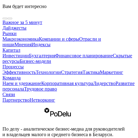
Вам будет интересно
Важное за 5 минут
Дайджесты
Рынки
Макроэкономика
Компании и сферы
Отрасли и
ниши
Мнения
Индексы
Капитал
Инвестиции
Бухгалтерия
Финансовое планирование
Скрытые
ресурсы
Бизнес-модели
Процессы
Эффективность
Технологии
Стратегия
Тактика
Маркетинг
Команда
Наем и удержание
Корпоративная культура
Лидерство
Развитие
персонала
Трудовое право
Связи
Партнерство
Нетворкинг
По делу - аналитическое бизнес-медиа для руководителей
и владельцев малого и среднего бизнеса в Беларуси.