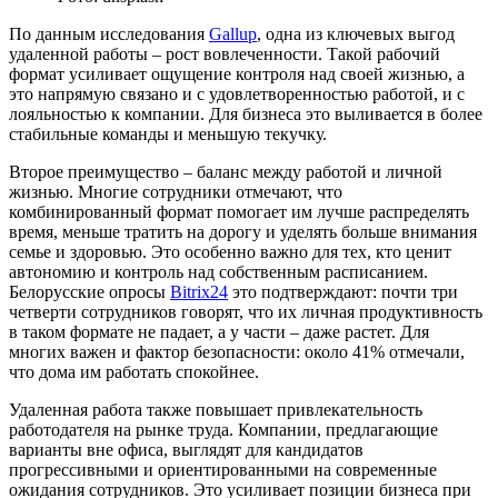
По данным исследования
Gallup
, одна из ключевых выгод
удаленной работы – рост вовлеченности. Такой рабочий
формат усиливает ощущение контроля над своей жизнью, а
это напрямую связано и с удовлетворенностью работой, и с
лояльностью к компании. Для бизнеса это выливается в более
стабильные команды и меньшую текучку.
Второе преимущество – баланс между работой и личной
жизнью. Многие сотрудники отмечают, что
комбинированный формат помогает им лучше распределять
время, меньше тратить на дорогу и уделять больше внимания
семье и здоровью. Это особенно важно для тех, кто ценит
автономию и контроль над собственным расписанием.
Белорусские опросы
Bitrix24
это подтверждают: почти три
четверти сотрудников говорят, что их личная продуктивность
в таком формате не падает, а у части – даже растет. Для
многих важен и фактор безопасности: около 41% отмечали,
что дома им работать спокойнее.
Удаленная работа также повышает привлекательность
работодателя на рынке труда. Компании, предлагающие
варианты вне офиса, выглядят для кандидатов
прогрессивными и ориентированными на современные
ожидания сотрудников. Это усиливает позиции бизнеса при