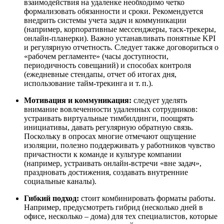
взаимодействия на удаленке необходимо четко
формализовать обязанности и сроки. Рекомендуется
внедрить системы учета задач и коммуникации
(например, корпоративные мессенджеры, таск-трекеры,
онлайн-планерки). Важно устанавливать понятные KPI
и регулярную отчетность. Следует также договориться о
«рабочем регламенте» (часы доступности,
периодичность совещаний) и способах контроля
(ежедневные стендапы, отчет об итогах дня,
использование тайм-трекинга и т. п.).
Мотивация и коммуникация:
следует уделять
внимание вовлеченности удаленных сотрудников:
устраивать виртуальные тимбилдинги, поощрять
инициативы, давать регулярную обратную связь.
Поскольку в опросах многие отмечают ощущение
изоляции, полезно поддерживать у работников чувство
причастности к команде и культуре компании
(например, устраивать онлайн‑встречи «вне задач»,
праздновать достижения, создавать внутренние
социальные каналы).
Гибкий подход:
стоит комбинировать форматы работы.
Например, предусмотреть гибрид (несколько дней в
офисе, несколько – дома) для тех специалистов, которые