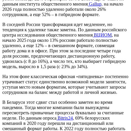
данным института общественного мнения
Gallup,
на начало
2026 года полностью удаленно работали около 26%
сотрудников, а еще 52% – в гибридном формате.
В соседней России трансформация идет медленнее, но
тенденция к удаленке также заметна. По данным российского
центра исследования общественного мнения
ВЦИОМ
, на
начало 2025 года около 13% россиян работало полностью
удаленно, а еще 12% – в смешанном формате, совмещая
работу дома и в офисе. При этом за последние четыре года
доля россиян, предпочитающих дистанционную работу,
удвоилась (с 8 до 16%), а число тех, кто выбирает гибридную
модель, выросло в 1,5 раза (с 23% до 34%).
На этом фоне классическая офисная «пятидневка» постепенно
утрачивает статус единственно возможной модели занятости,
уступая место новым форматам, которые учитывают запросы
сотрудников на баланс между работой и личной жизнью.
В Беларуси этот сдвиг стал особенно заметен во время
пандемии. Тогда многие компании были вынуждены
пересмотреть привычные процессы буквально за считанные
недели. По данным опроса
Bitrix24
, 69% белорусских
компаний в 2020 году перешли на дистанционный или
смешанный формат работы. К 2022 году полностью работать