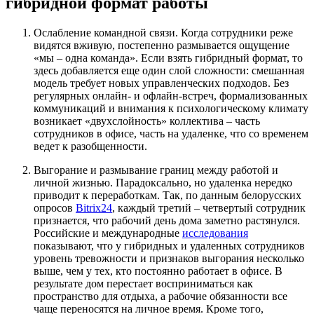
гибридной формат работы
Ослабление командной связи. Когда сотрудники реже
видятся вживую, постепенно размывается ощущение
«мы – одна команда». Если взять гибридный формат, то
здесь добавляется еще один слой сложности: смешанная
модель требует новых управленческих подходов. Без
регулярных онлайн- и офлайн-встреч, формализованных
коммуникаций и внимания к психологическому климату
возникает «двухслойность» коллектива – часть
сотрудников в офисе, часть на удаленке, что со временем
ведет к разобщенности.
Выгорание и размывание границ между работой и
личной жизнью. Парадоксально, но удаленка нередко
приводит к переработкам. Так, по данным белорусских
опросов
Bitrix24
, каждый третий – четвертый сотрудник
признается, что рабочий день дома заметно растянулся.
Российские и международные
исследования
показывают, что у гибридных и удаленных сотрудников
уровень тревожности и признаков выгорания несколько
выше, чем у тех, кто постоянно работает в офисе. В
результате дом перестает восприниматься как
пространство для отдыха, а рабочие обязанности все
чаще переносятся на личное время. Кроме того,