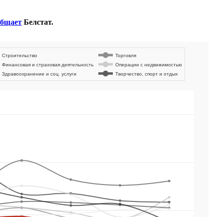
общает
Белстат.