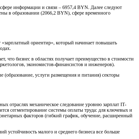
сфере информации и связи – 6957,4 BYN. Далее следуют
чены в образовании (2066,2 BYN), сфере временного
т «зарплатный ориентир», который начинает повышать
одах.
т, что бизнес в областях получает преимущество в стоимости
аркетологов, экономистов-финансистов и инженеров).
е (образование, услуги размещения и питания) секторы
ных отраслях механическое следование уровню зарплат IT-
ится сегментирование системы оплаты труда: для ключевых и
онетарных факторов (гибкий график, обучение, расширенный
ий устойчивость малого и среднего бизнеса все больше