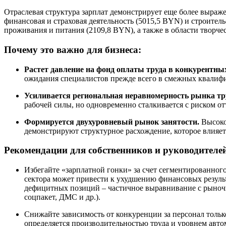
Отраслевая структура зарплат демонстрирует еще более выра
финансовая и страховая деятельность (5015,5 BYN) и строител
проживания и питания (2109,8 BYN), а также в области творчес
Почему это важно для бизнеса:
Растет давление на фонд оплаты труда в конкурентных
ожидания специалистов прежде всего в смежных квалиф
Усиливается региональная неравномерность рынка тр
рабочей силы, но одновременно сталкивается с риском о
Формируется двухуровневый рынок занятости.
Высокоо
демонстрируют структурное расхождение, которое влияе
Рекомендации для собственников и руководителе
Избегайте «зарплатной гонки» за счет сегментированног
сектора может привести к ухудшению финансовых результ
дефицитных позиций – частичное выравнивание с рыночн
соцпакет, ДМС и др.).
Снижайте зависимость от конкуренции за персонал тольк
определяется производительностью труда и уровнем авто