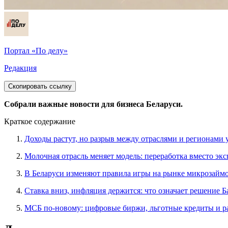
Портал «По делу»
Редакция
Скопировать ссылку
Собрали важные новости для бизнеса Беларуси.
Краткое содержание
Доходы растут, но разрыв между отраслями и регионами 
Молочная отрасль меняет модель: переработка вместо экс
В Беларуси изменяют правила игры на рынке микрозайм
Ставка вниз, инфляция держится: что означает решение 
МСБ по-новому: цифровые биржи, льготные кредиты и 